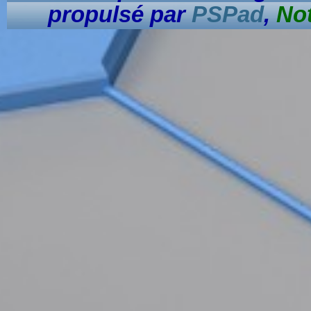
propulsé par
PSPad
,
No